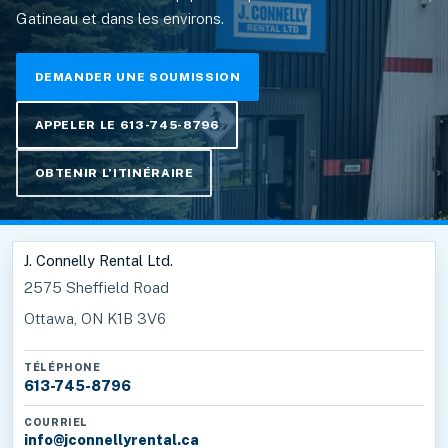
Gatineau et dans les environs.
DEMANDER UNE SOUMISSION
APPELER LE 613-745-8796
OBTENIR L’ITINÉRAIRE
J. Connelly Rental Ltd.
2575 Sheffield Road
Ottawa, ON K1B 3V6
TÉLÉPHONE
613-745-8796
COURRIEL
info@jconnellyrental.ca