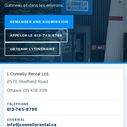
Gatineau et dans les environs.
DEMANDER UNE SOUMISSION
APPELER LE 613-745-8796
OBTENIR L’ITINÉRAIRE
J. Connelly Rental Ltd.
2575 Sheffield Road
Ottawa, ON K1B 3V6
TÉLÉPHONE
613-745-8796
COURRIEL
info@jconnellyrental.ca