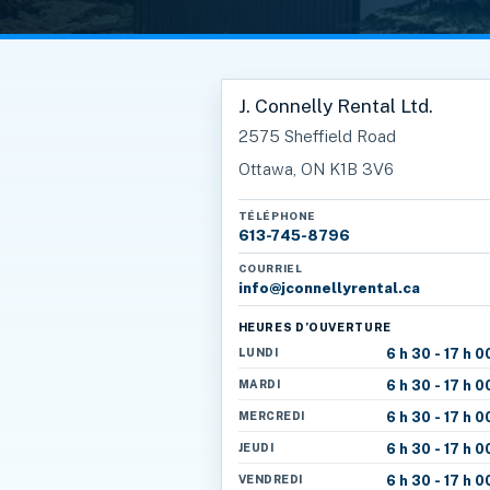
J. Connelly Rental Ltd.
2575 Sheffield Road
Ottawa, ON K1B 3V6
TÉLÉPHONE
613-745-8796
COURRIEL
info@jconnellyrental.ca
HEURES D’OUVERTURE
LUNDI
6 h 30 - 17 h 0
MARDI
6 h 30 - 17 h 0
MERCREDI
6 h 30 - 17 h 0
JEUDI
6 h 30 - 17 h 0
VENDREDI
6 h 30 - 17 h 0