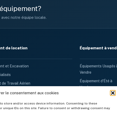
e équipement?
n avec notre équipe locale.
t de location
Équipement à vend
nt et Excavation
Équipements Usagés 
Vendre
ialisés
Équipement d'Été à
 de Travail Aérien
Vendre
et Ventilation
rer le consentement aux cookies
Équipement d'Hiver à
t de Nettoyage
Vendre
to store and/or access device information. Consenting to these
r unique IDs on this site. Failure to consent or withdrawing consent may
e Conteneurs
Génératrices à Vendr