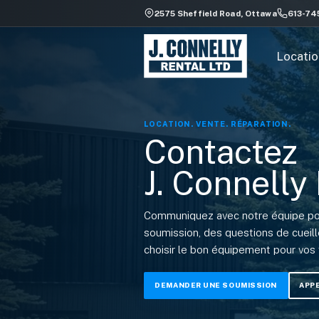
Rechercher
2575 Sheffield Road, Ottawa
613-74
des
locations
Locatio
LOCATION. VENTE. RÉPARATION.
Contactez
J. Connelly
Communiquez avec notre équipe po
soumission, des questions de cueillet
choisir le bon équipement pour vos 
DEMANDER UNE SOUMISSION
APPE