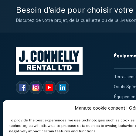
Besoin d’aide pour choisir votr
Discutez de votre projet, de la cueillette ou de la livraiso
Équipemen
Terrasseme
Outils Spéc
Équipement
Chauffage 
Manage cookie consent | Gé
Équipemen
To provide the best experiences, we use technologies such as cookies 
technologies will allow us to process data such as browsing behavior o
Location d
negatively impact certain features and functions.