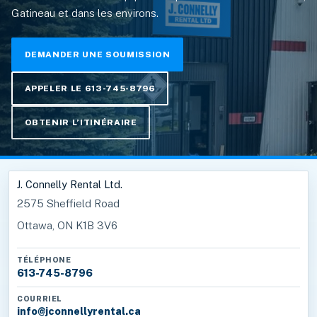
Gatineau et dans les environs.
DEMANDER UNE SOUMISSION
APPELER LE 613-745-8796
OBTENIR L’ITINÉRAIRE
J. Connelly Rental Ltd.
2575 Sheffield Road
Ottawa, ON K1B 3V6
TÉLÉPHONE
613-745-8796
COURRIEL
info@jconnellyrental.ca