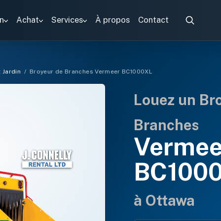
n
Achat
Services
À propos
Contact
 Jardin
/
Broyeur de Branches Vermeer BC1000XL
Louez un Br
Branches
Vermee
BC100
à Ottawa