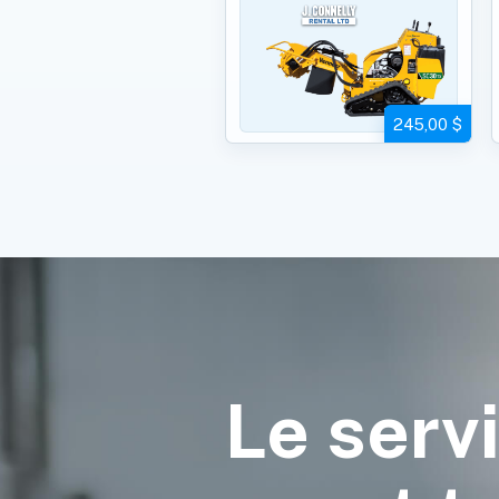
245,00 $
Le serv