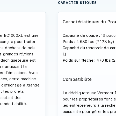
CARACTÉRISTIQUES
Caractéristiques du Pro
er BC1000XL est une
Capacité de coupe :
12 pouc
conçue pour traiter
Poids :
4 680 lbs (2 123 kg)
les déchets de bois.
Capacité du réservoir de car
es grandes régions
L)
e déchiqueteuse est
Poids sur flèche :
470 lbs (2
arantissant la
es d'émissions. Avec
uces, cette machine
Compatibilité
e défrichage à grande
et les projets
La déchiqueteuse Vermeer 
ssitant des
pour les propriétaires fonci
ande fiabilité.
les entrepreneurs à la rech
puissante pour gérer les pr