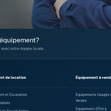
e équipement?
n avec notre équipe locale.
t de location
Équipement à vend
nt et Excavation
Équipements Usagés 
Vendre
ialisés
Équipement d'Été à
 de Travail Aérien