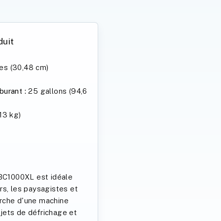
duit
es (30,48 cm)
burant :
25 gallons (94,6
13 kg)
BC1000XL est idéale
ers, les paysagistes et
erche d'une machine
ojets de défrichage et