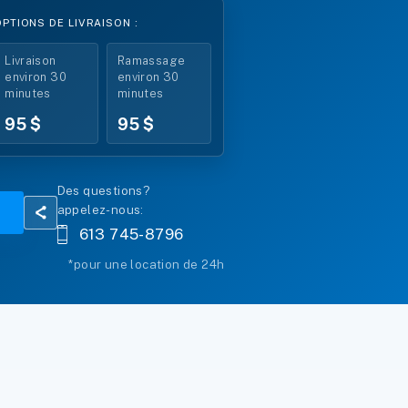
OPTIONS DE LIVRAISON :
Livraison
Ramassage
$*
environ 30
environ 30
minutes
minutes
95 $
95 $
Des questions?
appelez-nous:
613 745-8796
*pour une location de 24h