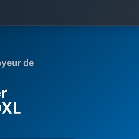
oyeur de
r
0XL