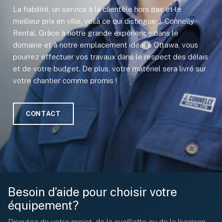
La fiabilité, un service à la clientèle hors pair et le
meilleur prix en ville, voilà ce qui distingue J. Connelly
Rental. Grâce à notre grande expérience dans le
domaine et à notre emplacement idéal à Ottawa, vous
pourrez effectuer vos travaux dans le respect des délais
et de votre budget. De plus, votre matériel sera livré sur
votre chantier comme promis !
CONTACT
Besoin d’aide pour choisir votre
équipement?
Discutez de votre projet, de la cueillette ou de la livraison