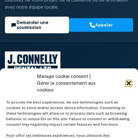
avec notre équipe locale.
Demander une
Appeler
soumission
Manage cookie consent |
Gérer le consentement aux
cookies
To provide the best experiences, we use technologies such as
cookies to store and/or access device information. Consenting to
Équipement de location
these technologies will allow us to process data such as browsing
behavior or unique IDs on this site. Failure to consent or withdrawing
consent may negatively impact certain features and functions.
Équipement à vendre
Pour offrir les meilleures expériences, nous utilisons des