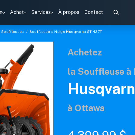
n
Achat
Services
À propos
Contact
/
Souffleuses
/
Souffleuse à Neige Husqvarna ST 427T
Achetez
la Souffleuse à
Husqvarn
à Ottawa