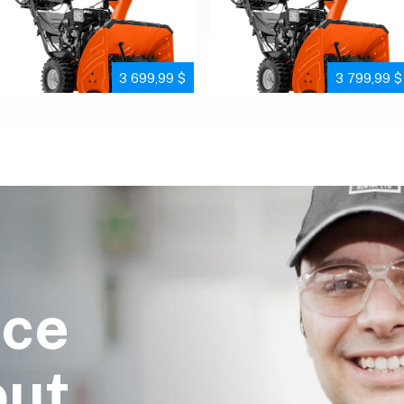
3 699,99 $
3 799,99 $
ice
out