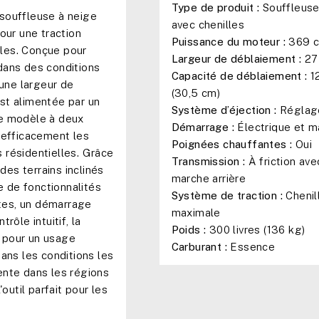
Type de produit :
Souffleuse
souffleuse à neige
avec chenilles
our une traction
Puissance du moteur :
369 
iles. Conçue pour
Largeur de déblaiement :
27 
dans des conditions
Capacité de déblaiement :
12
 une largeur de
(30,5 cm)
st alimentée par un
Système d’éjection :
Réglage
e modèle à deux
Démarrage :
Électrique et m
 efficacement les
Poignées chauffantes :
Oui
s résidentielles. Grâce
Transmission :
À friction ave
des terrains inclinés
marche arrière
e de fonctionnalités
Système de traction :
Chenil
es, un démarrage
maximale
rôle intuitif, la
Poids :
300 livres (136 kg)
 pour un usage
Carburant :
Essence
ans les conditions les
vente dans les régions
outil parfait pour les