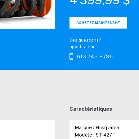
4 399,99 $
ACHETEZ MAINTENANT
Des questions?
appelez-nous:
613 745-8796
Caractéristiques
Marque :
Husqvarna
Modèle :
ST 427T