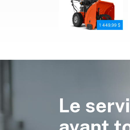
1 449,99 $
Le serv
avant t