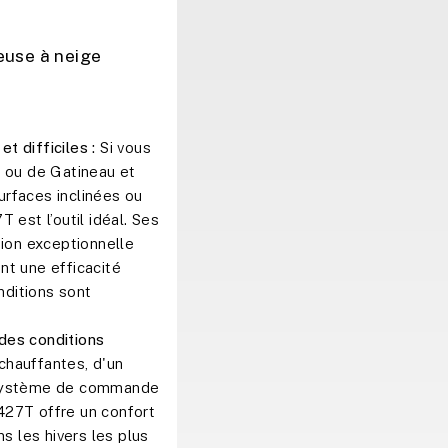
euse à neige
et difficiles :
Si vous
a ou de Gatineau et
rfaces inclinées ou
 est l’outil idéal. Ses
tion exceptionnelle
ant une efficacité
ditions sont
des conditions
hauffantes, d'un
 système de commande
427T offre un confort
ns les hivers les plus