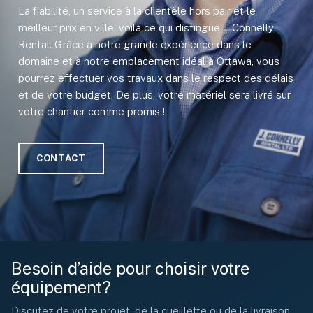
La fiabilité, un service à la clientèle hors pair et le
meilleur prix en ville, voilà ce qui distingue J. Connelly
Rental. Grâce à notre grande expérience dans le
domaine et à notre emplacement idéal à Ottawa, vous
pourrez effectuer vos travaux dans le respect des délais
et de votre budget. De plus, votre matériel sera livré sur
votre chantier comme promis !
CONTACT
Besoin d’aide pour choisir votre
équipement?
Discutez de votre projet, de la cueillette ou de la livraison