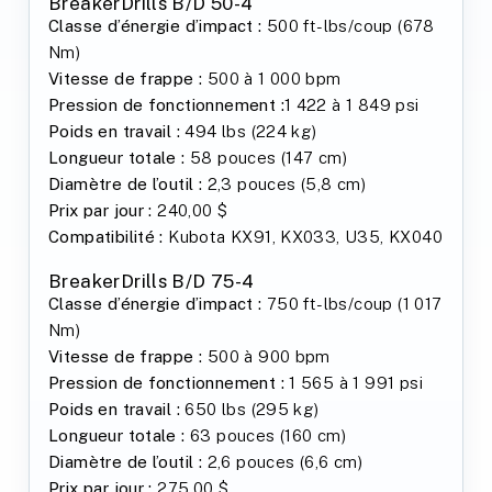
BreakerDrills B/D 50-4
Classe d’énergie d’impact :
500 ft-lbs/coup (678
Nm)
Vitesse de frappe :
500 à 1 000 bpm
Pression de fonctionnement :
1 422 à 1 849 psi
Poids en travail :
494 lbs (224 kg)
Longueur totale :
58 pouces (147 cm)
Diamètre de l’outil :
2,3 pouces (5,8 cm)
Prix par jour :
240,00 $
Compatibilité :
Kubota KX91, KX033, U35, KX040
BreakerDrills B/D 75-4
Classe d’énergie d’impact :
750 ft-lbs/coup (1 017
Nm)
Vitesse de frappe :
500 à 900 bpm
Pression de fonctionnement :
1 565 à 1 991 psi
Poids en travail :
650 lbs (295 kg)
Longueur totale :
63 pouces (160 cm)
Diamètre de l’outil :
2,6 pouces (6,6 cm)
Prix par jour :
275,00 $