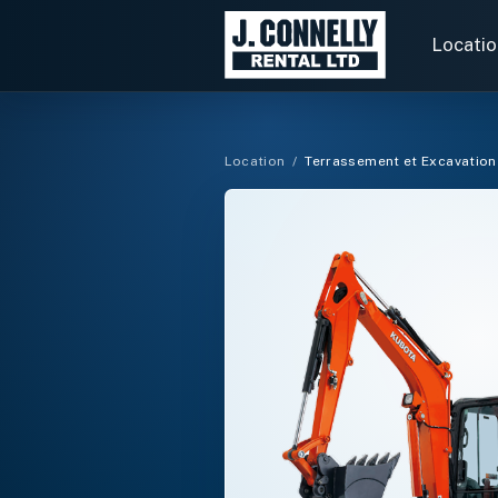
Rechercher
des
Locatio
locations
Location
/
Terrassement et Excavation