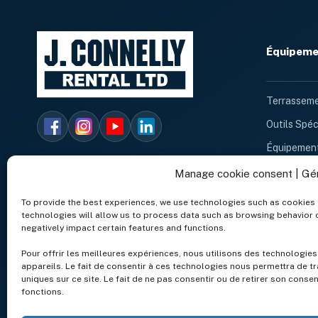
Équipemen
Terrasseme
Outils Spéc
Équipement
Chauffage 
Manage cookie consent | Gé
Équipemen
To provide the best experiences, we use technologies such as cookies 
technologies will allow us to process data such as browsing behavior o
Location d
negatively impact certain features and functions.
Éclairage 
Pour offrir les meilleures expériences, nous utilisons des technologie
Équipement
appareils. Le fait de consentir à ces technologies nous permettra de t
uniques sur ce site. Le fait de ne pas consentir ou de retirer son conse
Équipement
fonctions.
Remorque