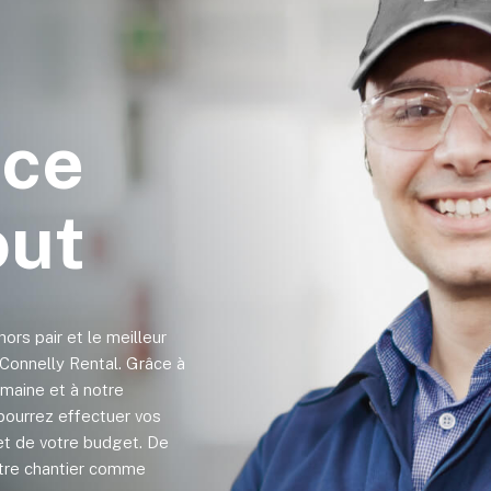
ice
out
 hors pair et le meilleur
J. Connelly Rental. Grâce à
maine et à notre
pourrez effectuer vos
et de votre budget. De
votre chantier comme