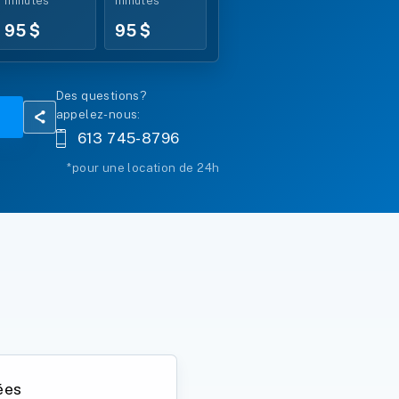
minutes
minutes
95 $
95 $
Des questions?
appelez-nous:
613 745-8796
*pour une location de 24h
ées