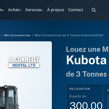
n
Achat
Services
À propos
Contact
/
Mini-Excavatrices
/
Mini-Excavatrices de 3 Tonnes Kubota KX033
Louez une Mi
Kubota
de 3 Tonnes
EN LOCATION :
À partir de :
300,00 