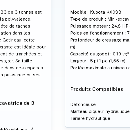
033 de 3 tonnes est
Modèle :
Kubota KX033
la polyvalence,
Type de produit :
Mini-excav
riété de tâches
Puissance moteur :
24,8 HP 
cation dans les
Poids en fonctionnement :
7
 Gatineau, cette
Profondeur de creusage max
sante est idéale pour
m)
ment de tranchées et
Capacité du godet :
0,10 vg³
ager. Sa taille
Largeur :
5 pi 1 po (1,55 m)
er dans des espaces
Portée maximale au niveau d
sa puissance ou ses
Produits Compatibles
cavatrice de 3
Défonceuse
Marteau piqueur hydraulique
Tarière hydraulique
lité publique :
À