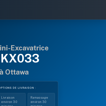
ni-Excavatrice
 KX033
 à Ottawa
OPTIONS DE LIVRAISON :
Livraison
Ramassage
$*
environ 30
environ 30