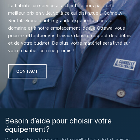
La fiabilité, un service à la clientèle hors pair et le
meilleur prix en ville, voilà ce qui distingue J. Connelly
Rental. Grâce à notre grande expérience dans le
domaine et à notre emplacement idéal à Ottawa, vous
pourrez effectuer vos travaux dans le respect des délais
et de votre budget. De plus, votre matériel sera livré sur
votre chantier comme promis !
CONTACT
Besoin d’aide pour choisir votre
équipement?
Discutez de votre projet, de la cueillette ou de la livraison