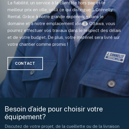
La fiabilité, un service à la clientèle hors pair et le
meilleur prix en ville, voilà ce qui distingue J. Connelly
Rental. Grâce à notre grande expérience dans le
domaine et à notre emplacement idéal à Ottawa, vous
pourrez effectuer vos travaux dans le respect des délais
et de votre budget. De plus, votre matériel sera livré sur
votre chantier comme promis !
CONTACT
Besoin d’aide pour choisir votre
équipement?
Discutez de votre projet, de la cueillette ou de la livraison